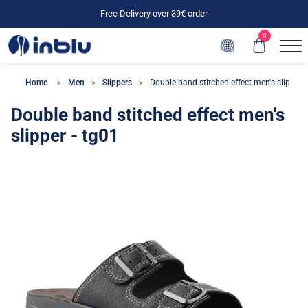
Free Delivery over 39€ order
0
Home
Men
Slippers
Double band stitched effect men's slipper -
Double band stitched effect men's
slipper - tg01