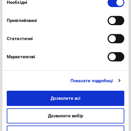
that provides lasting comfort. The
Необхідні
згоди
double‑buckle adjustment ensures a
personalised fit, while the standout detail is the
Привілейовані
stitched‑effect finish that adds a touch of
character.
Статистичні
Маркетингові
Показати подробиці
INTERESTING FOR YOU
Дозволити всі
-20%
-20%
Дозволити вибір