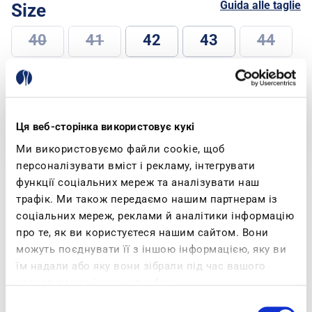
Guida alle taglie
Size
40
41
42
43
44
45
SELECT SIZE
Ця веб-сторінка використовує кукі
Ми використовуємо файли cookie, щоб
персоналізувати вміст і рекламу, інтегрувати
Spedizione e Resi
функції соціальних мереж та аналізувати наш
трафік. Ми також передаємо нашим партнерам із
соціальних мереж, реклами й аналітики інформацію
про те, як ви користуєтеся нашим сайтом. Вони
Products Specifications
Description
можуть поєднувати її з іншою інформацією, яку ви
їм надали або яку вони зібрали під час вашого
користування їхніми службами.
These sturdy slides feature a leather footbed
Вибір