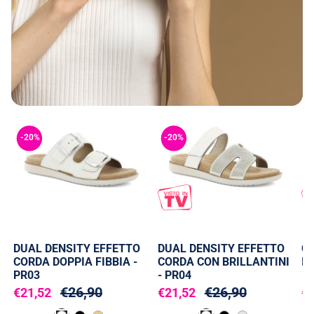
-20%
-20%
-
DUAL DENSITY EFFETTO
DUAL DENSITY EFFETTO
C
CORDA DOPPIA FIBBIA -
CORDA CON BRILLANTINI
IN
PR03
- PR04
€26,90
€26,90
€21,52
€21,52
€