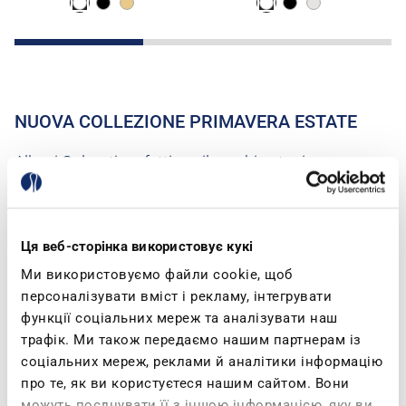
NUOVA COLLEZIONE PRIMAVERA ESTATE
Allegri Colorati perfetti per il cambio stagione,
comode sneakers per il tuo tempo libero e inblu
pensate per il tuo Benessere. Abbiamo tutto quello
che ti serve… Quando provi le inblu, non le togli più!
Ця веб-сторінка використовує кукі
Ми використовуємо файли cookie, щоб
персоналізувати вміст і рекламу, інтегрувати
функції соціальних мереж та аналізувати наш
трафік. Ми також передаємо нашим партнерам із
соціальних мереж, реклами й аналітики інформацію
про те, як ви користуєтеся нашим сайтом. Вони
можуть поєднувати її з іншою інформацією, яку ви