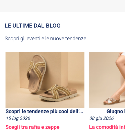
LE ULTIME DAL BLOG
Scopri gli eventi e le nuove tendenze
Scopri le tendenze più cool dell’estate 2026
Giugno in
15
lug
2026
08
giu
2026
Scegli tra rafia e zeppe
La comodità inblu