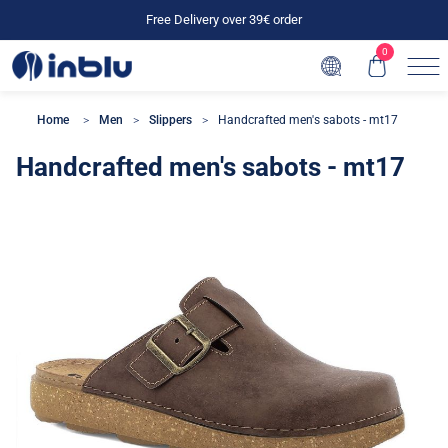
Free Delivery over 39€ order
0
Home
Men
Slippers
Handcrafted men's sabots - mt17
Handcrafted men's sabots - mt17