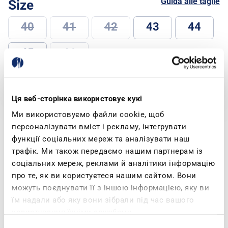
Guida alle taglie
Size
40
41
42
43
44
45
46
SELECT SIZE
Ця веб-сторінка використовує кукі
Ми використовуємо файли cookie, щоб
персоналізувати вміст і рекламу, інтегрувати
Spedizione e Resi
функції соціальних мереж та аналізувати наш
трафік. Ми також передаємо нашим партнерам із
соціальних мереж, реклами й аналітики інформацію
Products Specifications
Description
про те, як ви користуєтеся нашим сайтом. Вони
можуть поєднувати її з іншою інформацією, яку ви
їм надали або яку вони зібрали під час вашого
користування їхніми службами.
This footwear is part of the “Stitched Line” —
but what does that mean? It’s a new collection
Вибір