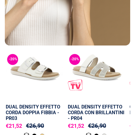
-20%
-20%
-
DUAL DENSITY EFFETTO
DUAL DENSITY EFFETTO
C
CORDA DOPPIA FIBBIA -
CORDA CON BRILLANTINI
IN
PR03
- PR04
€26,90
€26,90
€21,52
€21,52
€