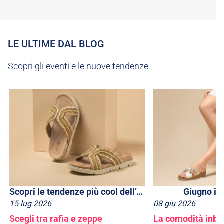
LE ULTIME DAL BLOG
Scopri gli eventi e le nuove tendenze
Scopri le tendenze più cool dell’estate 2026
Giugno in
15
lug
2026
08
giu
2026
Scegli tra rafia e zeppe
La comodità inblu