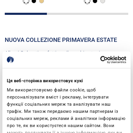
NUOVA COLLEZIONE PRIMAVERA ESTATE
Allegri Colorati perfetti per il cambio stagione,
comode sneakers per il tuo tempo libero e inblu
pensate per il tuo Benessere. Abbiamo tutto quello
che ti serve… Quando provi le inblu, non le togli più!
Ця веб-сторінка використовує кукі
Ми використовуємо файли cookie, щоб
персоналізувати вміст і рекламу, інтегрувати
функції соціальних мереж та аналізувати наш
трафік. Ми також передаємо нашим партнерам із
соціальних мереж, реклами й аналітики інформацію
про те, як ви користуєтеся нашим сайтом. Вони
можуть поєднувати її з іншою інформацією, яку ви