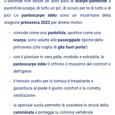
D’altronde non esiste un altro paio di
scarpe-pantofole
o
pantofole-scarpe, di tutto un po’, di sicuro per te di tutto e di
più! Le
pantoscarpe inblu
sono un must-have della
stagione
primavera 2022
per diversi motivi:
comode come una
pantofola
, sportive come una
scarpa
, sono adatte alle
passeggiate
tipiche della
primavera (che voglia di
gita fuori porta
!)
con il plantare in vera pelle, morbido e estraibile, le
pantoscarpe inblu
ti offrono il massimo del comfort e
dell’igiene
il tessuto scelto per la tomaia è traspirante e
garantisce al piede il giusto comfort e la corretta
ventilazione
la speciale suola permette di assorbire lo shock della
camminata
e protegge la colonna vertebrale