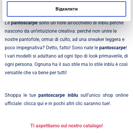
che ripongono fiducia nel
brand
!
Відхилити
Le
pantoscarpe
sono un fiore all’occhiello di inblu perché
nascono da un’intuizione creativa: perché non unire le
nostre pantofole, ormai di culto, ad una sneaker leggera e
poco impegnativa? Detto, fatto! Sono nate le
pantoscarpe
!
I vari modelli si adattano ad ogni tipo di look primaverile, di
ogni persona. Ognuna ha il suo stile ma lo stile inblu è così
versatile che va bene per tutti!
Shoppa le tue
pantoscarpe inblu
sull’unico shop online
ufficiale: clicca
qui
e in pochi altri clic saranno tue!
.
Ti aspettiamo sul nostro catalogo!