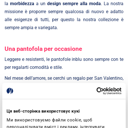
la
morbidezza
a un
design sempre alla moda
. La nostra
missione è proporre sempre qualcosa di nuovo e adatto
alle esigenze di tutti, per questo la nostra collezione è
sempre ampia e variegata.
Una pantofola per occasione
Leggere e resistenti, le pantofole inblu sono sempre con te
per regalarti comodità e stile.
Nel mese dell’amore, se cerchi un regalo per San Valentino,
le
calde pantofole con bordo in ecopelliccia
e cuore
brillantinato potrebbero essere la scelta vincente!
Le preferisci con uno stile più semplice ed elegante? Allora
Ця веб-сторінка використовує кукі
le
pantofole con ricamo a fiori
fanno proprio per te!
Ми використовуємо файли cookie, щоб
Se invece vuoi farti trovare pronta per Carnevale, le
персоналізувати вміст і рекламу, інтегрувати