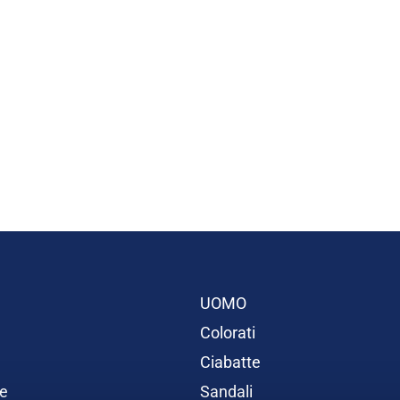
UOMO
Colorati
Ciabatte
e
Sandali