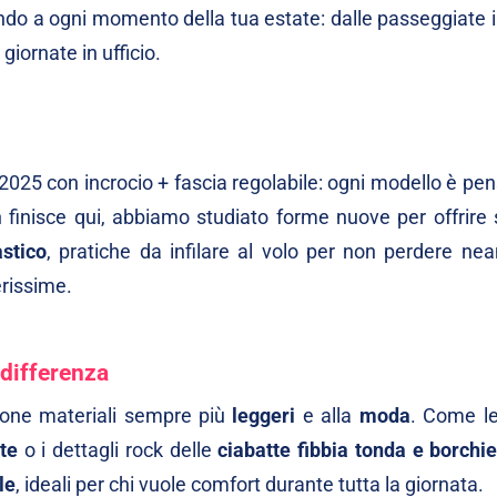
ndo a ogni momento della tua estate: dalle passeggiate i
giornate in ufficio.
à 2025 con incrocio + fascia regolabile: ogni modello è pe
 finisce qui, abbiamo studiato forme nuove per offrire s
astico
, pratiche da infilare al volo per non perdere ne
rissime.
 differenza
zione materiali sempre più
leggeri
e alla
moda
. Come le
te
o i dettagli rock delle
ciabatte fibbia tonda e borchi
le
, ideali per chi vuole comfort durante tutta la giornata.