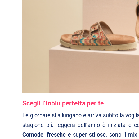
Scegli l’inblu perfetta per te
Le giornate si allungano e arriva subito la voglia
stagione più leggera dell’anno è iniziata e co
Comode
,
fresche
e super
stilose
, sono il mix