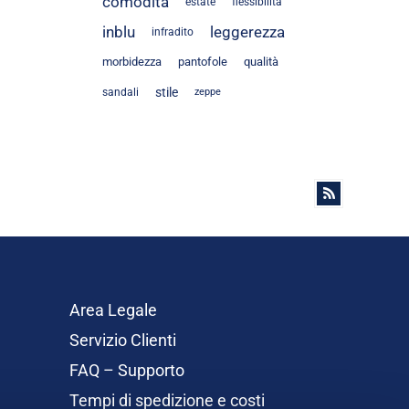
comodità
estate
flessibilità
inblu
leggerezza
infradito
morbidezza
pantofole
qualità
stile
sandali
zeppe
Area Legale
Servizio Clienti
FAQ – Supporto
Tempi di spedizione e costi