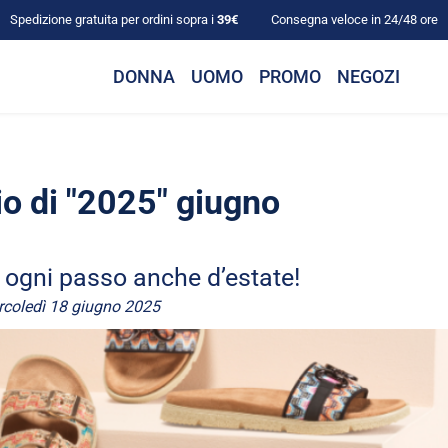
Spedizione gratuita per ordini sopra i
39€
Consegna veloce in 24/48 ore
DONNA
UOMO
PROMO
NEGOZI
o di "2025" giugno
d ogni passo anche d’estate!
coledì 18 giugno 2025