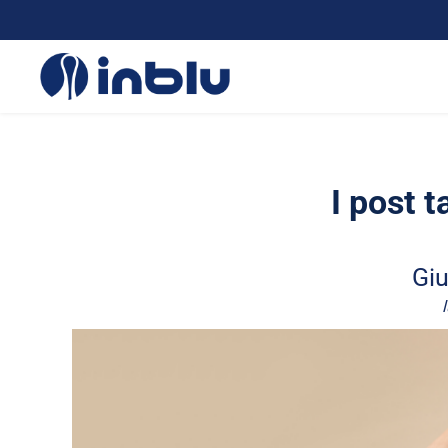
I post 
Giu