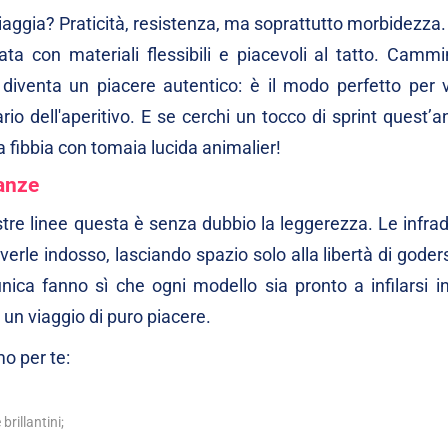
ggia? Praticità, resistenza, ma soprattutto morbidezza. 
ata con materiali flessibili e piacevoli al tatto. Cammi
iventa un piacere autentico: è il modo perfetto per v
rio dell'aperitivo. E se cerchi un tocco di sprint quest’
 fibbia con tomaia lucida animalier!
canze
stre linee questa è senza dubbio la leggerezza. Le infrad
erle indosso, lasciando spazio solo alla libertà di godersi
unica fanno sì che ogni modello sia pronto a infilarsi in
 un viaggio di puro piacere.
o per te:
rillantini;