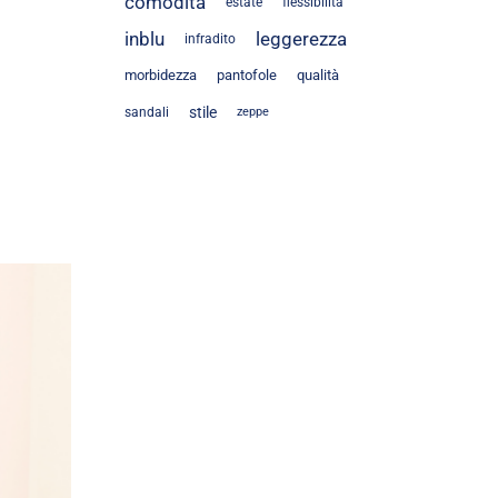
comodità
estate
flessibilità
inblu
leggerezza
infradito
morbidezza
pantofole
qualità
stile
sandali
zeppe