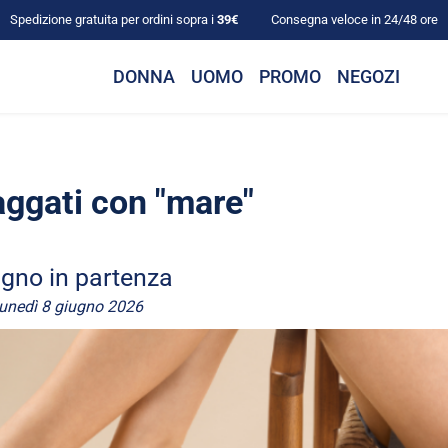
Spedizione gratuita per ordini sopra i
39€
Consegna veloce in 24/48 ore
DONNA
UOMO
PROMO
NEGOZI
taggati con "mare"
gno in partenza
lunedì 8 giugno 2026