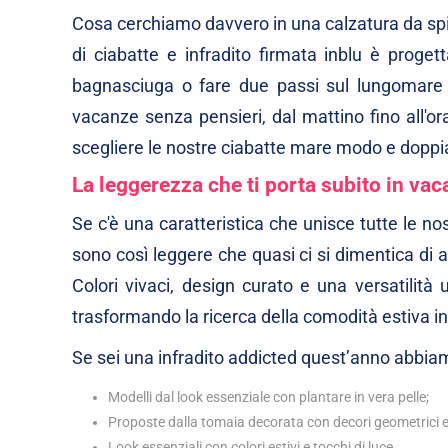
Cosa cerchiamo davvero in una calzatura da spia
di
ciabatte
e
infradito
firmata inblu è progett
bagnasciuga o fare due passi sul lungomare d
vacanze senza pensieri, dal mattino fino all'ora
scegliere le nostre
ciabatte mare
modo e doppia
La leggerezza che ti porta subito in va
Se c'è una caratteristica che unisce tutte le no
sono così leggere che quasi ci si dimentica di av
Colori vivaci, design curato e una versatilità 
trasformando la ricerca della comodità estiva in
Se sei una infradito addicted quest’anno abbiam
Modelli dal look essenziale con plantare in vera pelle;
Proposte dalla tomaia decorata con decori geometrici e b
Look essenziali con colori estivi e tocchi di luce.