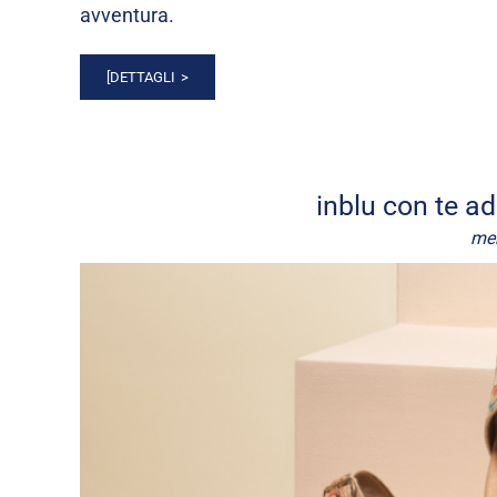
avventura.
[DETTAGLI
inblu con te a
mer