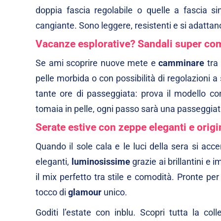
doppia fascia regolabile
o quelle a fascia si
cangiante
. Sono leggere, resistenti e si adatta
Vacanze esplorative? Sandali super co
Se ami scoprire nuove mete e
camminare
tra
pelle morbida o con possibilità di regolazioni
tante ore di passeggiata: prova il modello c
tomaia in pelle
, ogni passo sarà una passeggiat
Serate estive con zeppe eleganti e origi
Quando il sole cala e le luci della sera si acc
eleganti,
luminosissime
grazie ai brillantini e
il mix perfetto tra stile e comodità. Pronte p
tocco di
glamour
unico.
Goditi l’estate con inblu. Scopri tutta la col