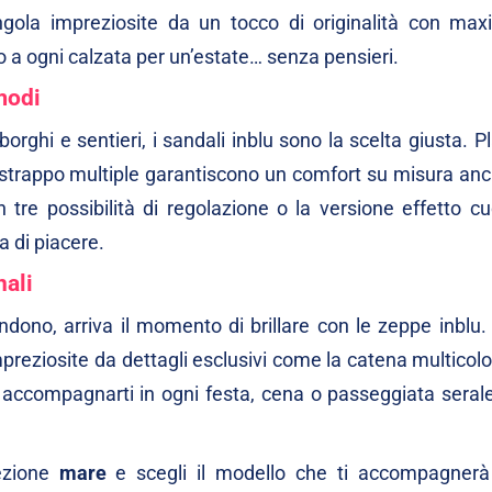
ngola impreziosite da un tocco di originalità con
maxi
no a ogni calzata per un’estate… senza pensieri.
modi
 borghi e sentieri, i
sandali
inblu sono la scelta giusta. Pl
 a strappo multiple garantiscono un comfort su misura an
on
tre possibilità di regolazione
o la versione
effetto cu
a di piacere.
nali
endono, arriva il momento di brillare con le
zeppe
inblu
 impreziosite da dettagli esclusivi come la
catena multicolo
er accompagnarti in ogni festa, cena o passeggiata seral
lezione
mare
e scegli il modello che ti accompagnerà