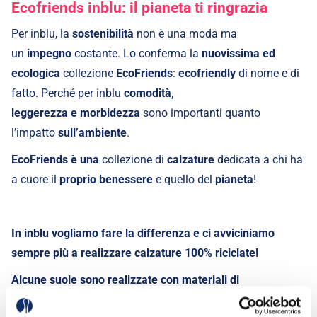
Ecofriends inblu: il pianeta ti ringrazia
Per inblu, la
sostenibilità
non è una moda ma
un
impegno
costante. Lo conferma la
nuovissima ed
ecologica
collezione
EcoFriends
:
ecofriendly
di nome e di
fatto. Perché per inblu
comodità,
leggerezza
e
morbidezza
sono importanti quanto
l’impatto
sull’ambiente
.
EcoFriends
è
una
collezione di
calzature
dedicata a chi ha
a cuore il
proprio benessere
e quello del
pianeta
!
In inblu vogliamo
fare la differenza
e
ci avviciniamo
sempre più a realizzare calzature 100% riciclate!
Alcune
suole
sono realizzate con
materiali di
recupero
del
processo produttivo
, mentre