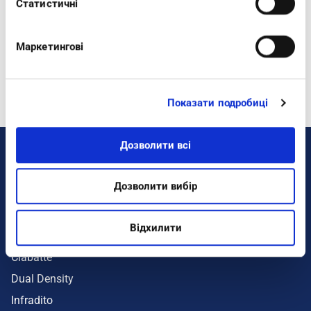
Статистичні
ARCHIVIO BLOG
Маркетингові
I TAG PIÙ POPOLARI DEL BLOG
Показати подробиці
Дозволити всі
DONNA
Дозволити вибір
Colorati
Sneakers
Відхилити
Benessere
Ciabatte
Dual Density
Infradito