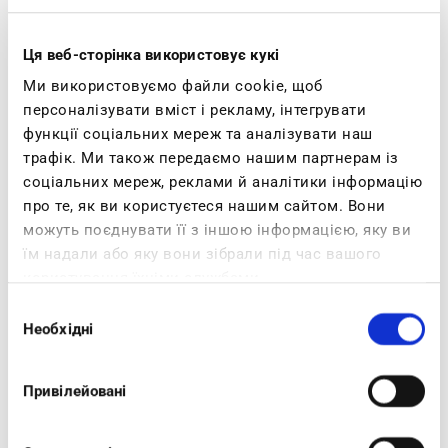
alcune
tomaie
nascono dal
riciclo di bottiglie di plastica
.
Pensiamo
all’ambiente
, senza rinunciare allo
stile
,
Ця веб-сторінка використовує кукі
alla
qualità
e alla
durevolezza delle calzature
, alla
Ми використовуємо файли cookie, щоб
loro
leggerezza
e al tuo
confort
.
персоналізувати вміст і рекламу, інтегрувати
функції соціальних мереж та аналізувати наш
Cerca il
logo ecofriends
e scopri le caratteristiche di ogni
трафік. Ми також передаємо нашим партнерам із
prodotto sul nostro sito.
соціальних мереж, реклами й аналітики інформацію
про те, як ви користуєтеся нашим сайтом. Вони
[DETTAGLI
можуть поєднувати її з іншою інформацією, яку ви
їм надали або яку вони зібрали під час вашого
користування їхніми службами.
Вибір
Необхідні
згоди
BLOG SEARCH
Привілейовані
CATEGORIES