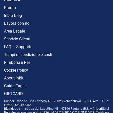
Promo
Inblu Blog
Lavora con noi
Area Legale
Servizio Clienti
FAQ – Supporto
Tempi di spedizione e costi
Rimborsi e Resi
Cookie Policy
About Inblu
Guida Taglie
GIFTCARD
Condor Trade srl - via Kennedy,46 - 25028 Verolanuova - BS - ITALY - C.F. e
P.Iva 01540490982
Bluindaco srl - strada del Sabattino, 48 - 47896 Faetano (R.S.M.), iscritta al
Registro e-commerce al nr.: 376 del 08/01/2016 C.O.E. SM26618. Telefono