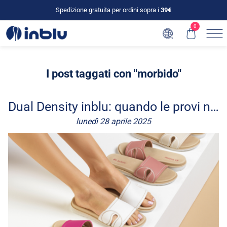
Spedizione gratuita per ordini sopra i
39€
0
I post taggati con "morbido"
Dual Density inblu: quando le provi non le togli più
lunedì 28 aprile 2025