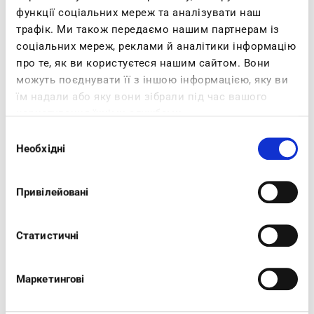
функції соціальних мереж та аналізувати наш
трафік. Ми також передаємо нашим партнерам із
соціальних мереж, реклами й аналітики інформацію
про те, як ви користуєтеся нашим сайтом. Вони
можуть поєднувати її з іншою інформацією, яку ви
їм надали або яку вони зібрали під час вашого
користування їхніми службами.
Вибір
Необхідні
згоди
Привілейовані
Статистичні
Маркетингові