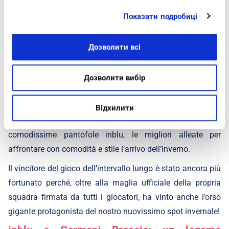
Показати подробиці
Comodità sotto canestro
In occasione della gara valida per la quinta giornata di
Дозволити всі
Legabasket Serie A tra Germani Brescia e Dolomiti Energia
Trento, inblu, match sponsor di giornata, ha organizzato
Дозволити вибір
una serie di divertentissimi giochi e sfide sotto canestro per
intrattenere i tifosi negli intervalli brevi e in quello lungo.
Відхилити
I partecipanti hanno ricevuto in regalo un paio di
comodissime pantofole inblu, le migliori alleate per
affrontare con comodità e stile l’arrivo dell’inverno.
Il vincitore del gioco dell’intervallo lungo è stato ancora più
fortunato perché, oltre alla maglia ufficiale della propria
squadra firmata da tutti i giocatori, ha vinto anche l’orso
gigante protagonista del nostro nuovissimo spot invernale!