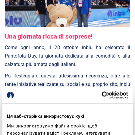
Una giornata ricca di sorprese!
Come ogni anno, il 28 ottobre inblu ha celebrato il
Pantofola Day, la giornata dedicata alla comodità e alla
calzatura più amata dagli italiani.
Per festeggiare questa attesissima ricorrenza, oltre alle
tante iniziative realizzate sui social e sul proprio sito, inblu
ha scelto di trascorrere la giornata con i tifosi della
Germani Brescia, la squadra di basket della città.
Ця веб-сторінка використовує кукі
Ми використовуємо файли cookie, щоб
персоналізувати вміст і рекламу, інтегрувати