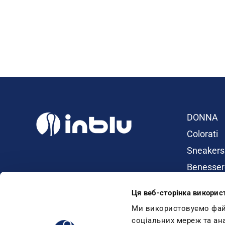
DONNA
Colorati
Sneakers
Benesser
Ciabatte
Ця веб-сторінка викорис
Dual Dens
Ми використовуємо файли
Infradito
соціальних мереж та ан