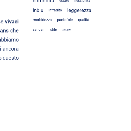
comodità
estate
flessibilità
inblu
leggerezza
infradito
morbidezza
pantofole
qualità
ce
vivaci
stile
eans
che
sandali
zeppe
 abbiamo
oi ancora
o questo