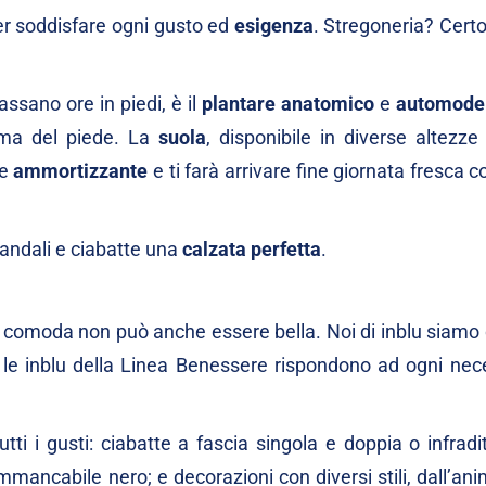
r soddisfare ogni gusto ed
esigenza
. Stregoneria? Cert
ssano ore in piedi, è il
plantare anatomico
e
automodel
orma del piede. La
suola
, disponibile in diverse altezze
e
ammortizzante
e ti farà arrivare fine giornata fresca
sandali e ciabatte una
calzata perfetta
.
 comoda non può anche essere bella. Noi di inblu siamo 
 le inblu della Linea Benessere rispondono ad ogni nece
tti i gusti: ciabatte a fascia singola e doppia o infradi
immancabile nero; e decorazioni con diversi stili, dall’anim