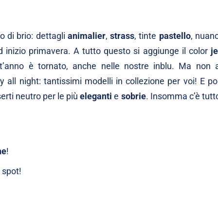
 di brio: dettagli
animalier
,
strass
, tinte
pastello
, nuan
d inizio primavera. A tutto questo si aggiunge il color
j
t’anno è tornato, anche nelle nostre inblu. Ma non
y all night: tantissimi modelli in collezione per voi! E p
erti neutro per le più
eleganti
e
sobrie
. Insomma c’è tutt
ne
!
o
spot
!