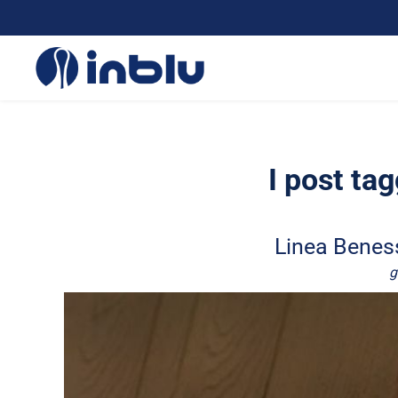
I post ta
Linea Beness
g