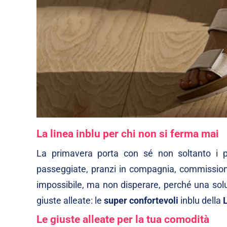
La linea inblu per chi non si ferma mai
La primavera porta con sé non soltanto i pr
passeggiate, pranzi in compagnia, commissioni 
impossibile, ma non disperare, perché una solu
giuste alleate: le
super confortevoli
inblu della
Le giuste alleate per la tua comodità