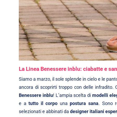
La Linea Benessere inblu: ciabatte e san
Siamo a marzo, il sole splende in cielo e le pant
ancora di scoprirti troppo con delle infradito
Benessere inblu
! L’ampia scelta di
modelli
ele
e a
tutto il corpo
una
postura
sana
. Sono r
selezionati e abbinati da
designer italiani
esper