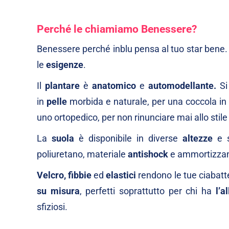
Perché le chiamiamo Benessere?
Benessere perché inblu pensa al tuo star bene.
le
esigenze
.
Il
plantare
è
anatomico
e
automodellante.
Si
in
pelle
morbida e naturale, per una coccola i
uno ortopedico, per non rinunciare mai allo stile 
La
suola
è disponibile in diverse
altezze
e 
poliuretano, materiale
antishock
e ammortizzant
Velcro, fibbie
ed
elastici
rendono le tue ciabatte
su misura
, perfetti soprattutto per chi ha
l’a
sfiziosi.