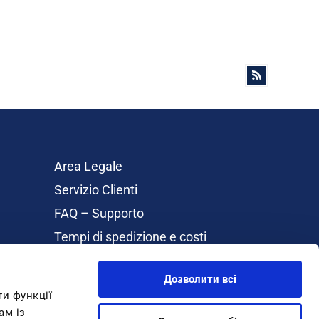
Area Legale
Servizio Clienti
FAQ – Supporto
Tempi di spedizione e costi
Rimborsi e Resi
Дозволити всі
Cookie Policy
ти функції
About Inblu
ам із