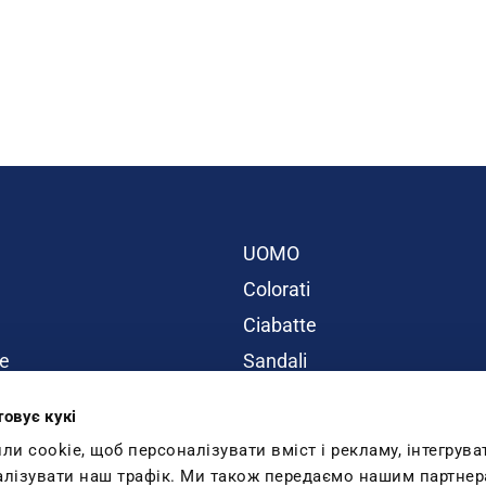
UOMO
Colorati
Ciabatte
e
Sandali
BAMBINI
товує кукі
ity
Promo
 cookie, щоб персоналізувати вміст і рекламу, інтегрува
Inblu Blog
алізувати наш трафік. Ми також передаємо нашим партнер