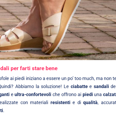
dali per farti stare bene
ofole ai piedi iniziano a essere un po’ too much, ma non te
. Quindi? Abbiamo la soluzione! Le
ciabatte
e
sandali
de
ganti
e
ultra-confortevoli
che offrono ai
piedi
una
calza
ealizzate con materiali
resistenti
e di
qualità
, accur
ti
.