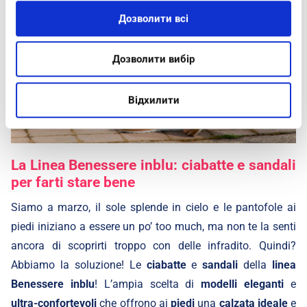
lunedì 27 marzo 2023
Дозволити всі
Дозволити вибір
Відхилити
La Linea Benessere inblu: ciabatte e sandali
per farti stare bene
Siamo a marzo, il sole splende in cielo e le pantofole ai
piedi iniziano a essere un po’ too much, ma non te la senti
ancora di scoprirti troppo con delle infradito. Quindi?
Abbiamo la soluzione! Le
ciabatte
e
sandali
della
linea
Benessere inblu
! L’ampia scelta di
modelli
eleganti
e
ultra-confortevoli
che offrono ai
piedi
una
calzata
ideale
e