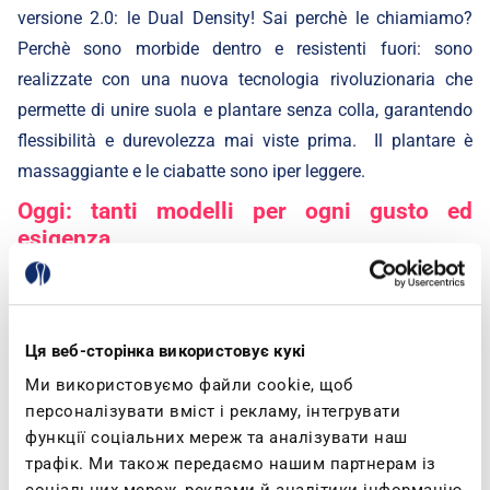
versione 2.0: le
Dual Density
! Sai perchè le chiamiamo?
Perchè sono morbide dentro e resistenti fuori: sono
realizzate con una nuova tecnologia rivoluzionaria che
permette di unire suola e plantare senza colla, garantendo
flessibilità e durevolezza mai viste prima. Il plantare è
massaggiante e le ciabatte sono iper leggere.
Oggi: tanti modelli per ogni gusto ed
esigenza
Non tutti lo sanno, ma inblu ha sede in Italia, in provincia di
Brescia, e proprio lì un team di designer studia ogni anno
nuove tendenze per andare incontro alla moda e va alla
Ця веб-сторінка використовує кукі
ricerca di materiali di qualità per rendere i prodotti
Ми використовуємо файли cookie, щоб
confortevoli e resistenti.
персоналізувати вміст і рекламу, інтегрувати
функції соціальних мереж та аналізувати наш
Per questo oggi esistono tante nuove proposte infradito:
трафік. Ми також передаємо нашим партнерам із
quelle da spiaggia evergreen, certo, ma anche infradito a