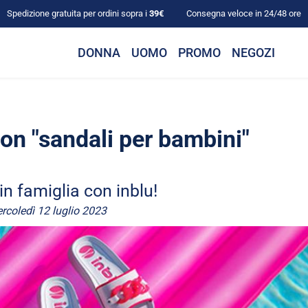
Spedizione gratuita per ordini sopra i
39€
Consegna veloce in 24/48 ore
DONNA
UOMO
PROMO
NEGOZI
con "sandali per bambini"
in famiglia con inblu!
rcoledì 12 luglio 2023