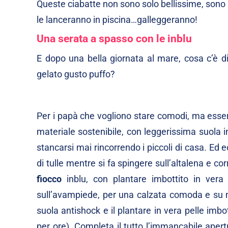
Queste ciabatte non sono solo bellissime, sono
le lanceranno in piscina…galleggeranno!
Una serata a spasso con le inblu
E dopo una bella giornata al mare, cosa c’è di
gelato gusto puffo?
Per i papà che vogliono stare comodi, ma esse
materiale sostenibile
, con leggerissima suola i
stancarsi mai rincorrendo i piccoli di casa. Ed e
di tulle mentre si fa spingere sull’altalena e 
fiocco
inblu, con plantare imbottito in vera 
sull’avampiede, per una calzata comoda e su m
suola antishock e il plantare in vera pelle imbo
per ore). Completa il tutto l’immancabile apert