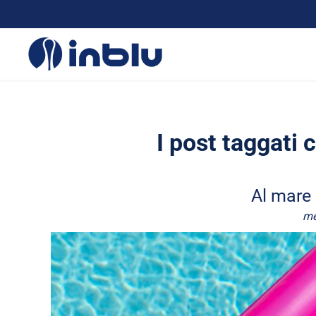
I post taggati 
Al mare 
me