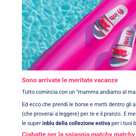
Sono arrivate le meritate vacanze
Tutto comincia con un “mamma andiamo al ma
Ed ecco che prendi le borse e metti dentro gli as
(che proverai a leggere) per te e il pranzo. E men
le super
inblu della collezione estiva
per i tuoi 
Ciabatte per la spiaggia matchy matchy