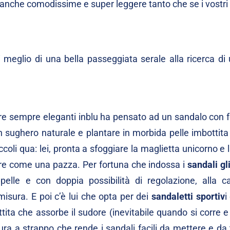
 anche comodissime e super leggere tanto che se i vostri
 meglio di una bella passeggiata serale alla ricerca di
re sempre eleganti inblu ha pensato ad un
sandalo con f
n sughero naturale e plantare in morbida pelle imbottita
ccoli qua: lei, pronta a sfoggiare la maglietta unicorno e
corre come una pazza. Per fortuna che indossa i
sandali gl
pelle e con doppia possibilità di regolazione, alla ca
isura. E poi c’è lui che opta per dei
sandaletti sportiv
i
ttita che assorbe il sudore (inevitabile quando si corre e
ura a strappo che rende i sandali facili da mettere e da 