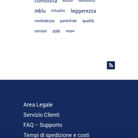
comodità
estate
flessibilità
inblu
leggerezza
infradito
morbidezza
pantofole
qualità
stile
sandali
zeppe
Area Legale
Servizio Clienti
FAQ – Supporto
Tempi di spedizione e costi