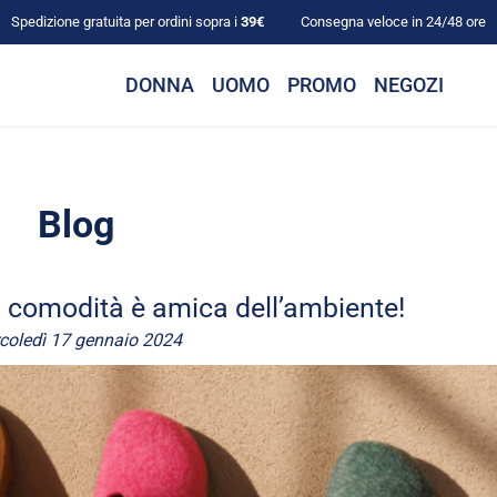
Spedizione gratuita per ordini sopra i
39€
Consegna veloce in 24/48 ore
DONNA
UOMO
PROMO
NEGOZI
Blog
a comodità è amica dell’ambiente!
coledì 17 gennaio 2024