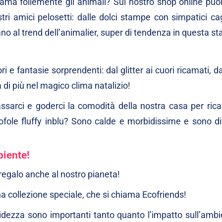
ama follemente gli animali? Sul nostro shop online puoi
ri amici pelosetti: dalle dolci stampe con simpatici cag
irano al trend dell’animalier, super di tendenza in questa s
 e fantasie sorprendenti: dal glitter ai cuori ricamati, da
a di più nel magico clima natalizio!
lassarci e goderci la comodità della nostra casa per rica
ofole fluffy inblu? Sono calde e morbidissime e sono dis
biente!
regalo anche al nostro pianeta!
na collezione speciale, che si chiama Ecofriends!
dezza sono importanti tanto quanto l’impatto sull’ambi