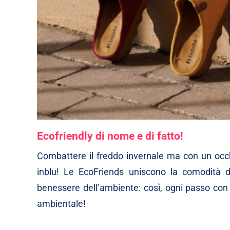
Ecofriendly
di nome e di fatto!
Combattere il freddo invernale ma con un occhi
inblu! Le EcoFriends uniscono la comodità de
benessere dell’ambiente: così, ogni passo con 
ambientale!