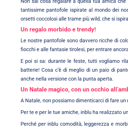
Non sai cosa regalare a quella tua amica che 
tantissime pantofole ispirate al mondo dei nost
orsetti coccolosi alle trame più wild, che si isp
Un regalo morbido e trendy!
Le nostre pantofole sono davvero ricche di colori
fiocchi e alle fantasie tirolesi, per entrare ancor
E poi si sa: durante le feste, tutti vogliamo ri
batterie! Cosa c’è di meglio di un paio di pant
anche nella versione con la punta aperta.
Un Natale magico, con un occhio all’am
A Natale, non possiamo dimenticarci di fare un 
Per te e per le tue amiche, inblu ha realizzato u
Perché per inblu comodità, leggerezza e morbi