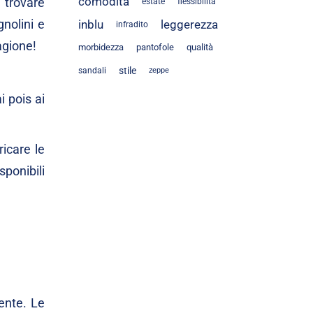
comodità
 trovare
estate
flessibilità
nolini e
inblu
leggerezza
infradito
tagione!
morbidezza
pantofole
qualità
stile
sandali
zeppe
i pois ai
ricare le
ponibili
ente. Le