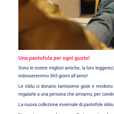
Una pantofola per ogni gusto!
Sono le nostre migliori amiche, la loro legger
indosseremmo 365 giorni all’anno!
Le inblu ci donano tantissime gioie e rendono 
regalarle a una persona che amiamo, per condivid
La nuova collezione invernale di pantofole inblu