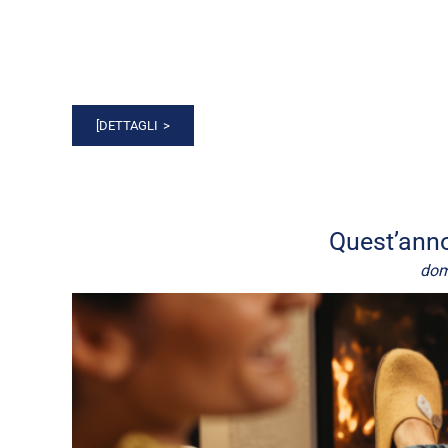
[DETTAGLI
Quest’anno 
dom