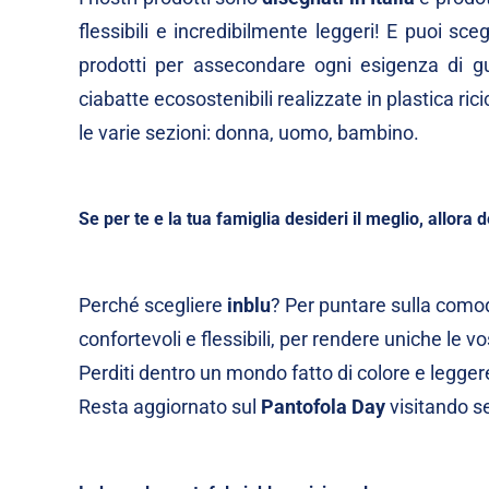
flessibili e incredibilmente leggeri! E puoi sc
prodotti per assecondare ogni esigenza di gu
ciabatte ecosostenibili realizzate in plastica ri
le varie sezioni:
donna
,
uomo
,
bambino
.
Se per te e la tua famiglia desideri il meglio, allora d
Perché scegliere
inblu
? Per puntare sulla comod
confortevoli e flessibili, per rendere uniche le v
Perditi dentro un mondo fatto di colore e legger
Resta aggiornato sul
Pantofola Day
visitando se