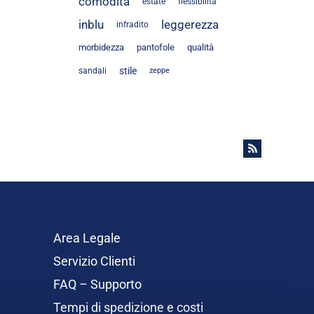
comodità
estate
flessibilità
inblu
leggerezza
infradito
morbidezza
pantofole
qualità
stile
sandali
zeppe
Area Legale
Servizio Clienti
FAQ – Supporto
Tempi di spedizione e costi