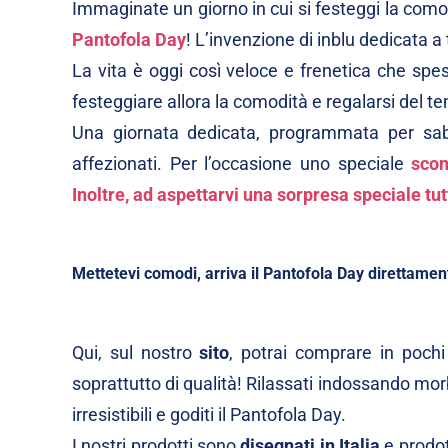
Immaginate un giorno in cui si festeggi la como
Pantofola Day
! L’invenzione di inblu dedicata a 
La vita è oggi così veloce e frenetica che spe
festeggiare allora la comodità e regalarsi del t
Una giornata dedicata, programmata per sabat
affezionati. Per l’occasione uno speciale
scon
Inoltre, ad aspettarvi una sorpresa speciale tut
Mettetevi comodi, arriva il Pantofola Day direttamen
Qui, sul nostro
sito
, potrai comprare in pochi
soprattutto di qualità! Rilassati indossando mor
irresistibili e goditi il Pantofola Day.
I nostri prodotti sono
disegnati in Italia
e prodot