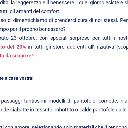
dità, la leggerezza e il benessere… quel giorno esiste e 
tutti gli amanti del comfort.
sso ci dimentichiamo di prenderci cura di noi stessi. Pe
empo per il proprio benessere?
o 23 ottobre, con speciali sorprese per tutti i nostri
to del 20%
in tutti gli store aderenti all’iniziativa (scop
ta da scoprire!
te a casa vostra!
 passaggi tantissimi modelli di pantofole: comode, rila
bide ciabatte in tessuto imbottito o calde pantofole dalle
ti con amore, selezionando solo materiali che li rendono