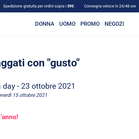
Spedizione gratuita per ordini sopra i
39€
Consegna veloce in 24/48 ore
DONNA
UOMO
PROMO
NEGOZI
aggati con "gusto"
 day - 23 ottobre 2021
nerdì 15 ottobre 2021
l’anno!