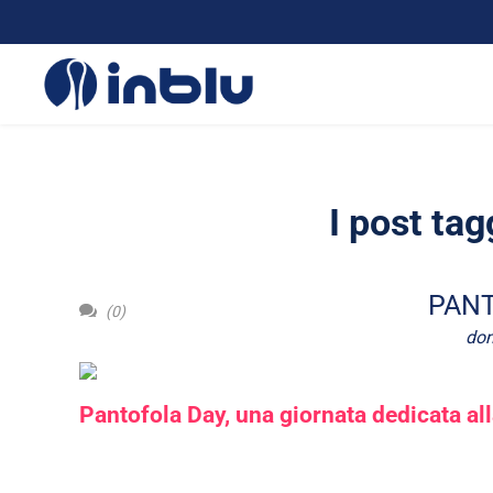
I post ta
PANT
(0)
dom
Pantofola Day,
una giornata dedicata al