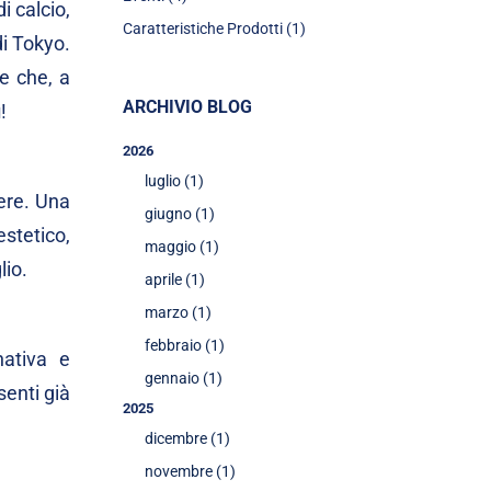
i calcio,
Caratteristiche Prodotti (1)
di Tokyo.
re che, a
ARCHIVIO BLOG
u
!
2026
luglio (1)
sere. Una
giugno (1)
stetico,
maggio (1)
lio.
aprile (1)
marzo (1)
febbraio (1)
nativa e
gennaio (1)
senti già
2025
dicembre (1)
novembre (1)