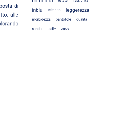
comodità
estate
flessibilità
oposta di
inblu
leggerezza
infradito
to, alle
morbidezza
pantofole
qualità
splorando
stile
sandali
zeppe