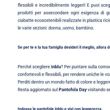
flessibili e incredibilmente leggeri! E puoi sc
prodotti per assecondare ogni esigenza di gu
ciabatte ecosostenibili realizzate in plastica ri
le varie sezioni:
donna
,
uomo
,
bambino
.
Se per te e la tua famiglia desideri il meglio, allora d
Perché scegliere
inblu
? Per puntare sulla comod
confortevoli e flessibili, per rendere uniche le v
Perditi dentro un mondo fatto di colore e legger
Resta aggiornato sul
Pantofola Day
visitando se
Indossa le pantofole inblu e vivi con leggerezza.