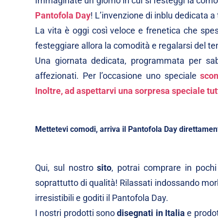
Immaginate un giorno in cui si festeggi la como
Pantofola Day
! L’invenzione di inblu dedicata a 
La vita è oggi così veloce e frenetica che spe
festeggiare allora la comodità e regalarsi del t
Una giornata dedicata, programmata per sabat
affezionati. Per l’occasione uno speciale
scon
Inoltre, ad aspettarvi una sorpresa speciale tut
Mettetevi comodi, arriva il Pantofola Day direttamen
Qui, sul nostro
sito
, potrai comprare in pochi
soprattutto di qualità! Rilassati indossando mor
irresistibili e goditi il Pantofola Day.
I nostri prodotti sono
disegnati in Italia
e prodot