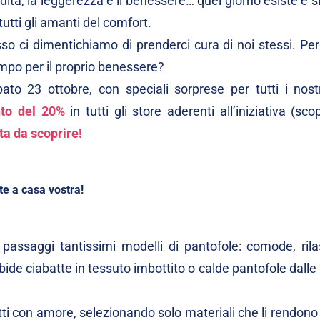
dità, la leggerezza e il benessere… quel giorno esiste e 
tutti gli amanti del comfort.
sso ci dimentichiamo di prenderci cura di noi stessi. Pe
empo per il proprio benessere?
o 23 ottobre, con speciali sorprese per tutti i nostri
to del 20%
in tutti gli store aderenti all’iniziativa (scop
ta da scoprire!
te a casa vostra!
 passaggi tantissimi modelli di pantofole: comode, rila
bide ciabatte in tessuto imbottito o calde pantofole dalle
ti con amore, selezionando solo materiali che li rendono