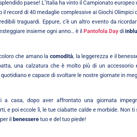
splendido paese! L’Italia ha vinto il Campionato europeo d
 il record di 40 medaglie complessive ai Giochi Olimpici 
edibili traguardi. Eppure, c’è un altro evento da ricorda
i festeggiare insieme ogni anno… è il
Pantofola Day
di
inbl
i coloro che amano la
comodità
, la leggerezza e il benes
batta, una calzatura che è molto più di un accessorio e
uotidiano e capace di svoltare le nostre giornate in meg
rivi a casa, dopo aver affrontato una giornata impeg
i, e poi eccole lì, le tue ciabatte calde e morbide. Non ti 
per il
benessere
tuo e del tuo piede!