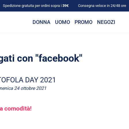
Spedizione gratuita per ordini sopra i
39€
Consegna veloce in 24/48 ore
DONNA
UOMO
PROMO
NEGOZI
ggati con "facebook"
OFOLA DAY 2021
enica 24 ottobre 2021
la comodità
!