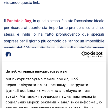
visitando questo
link
.
Il
Pantofola Day
, in questo senso, è stato l’occasione ideale
per ricordarci quanto sia importante prendersi cura di se
stessi, e inblu lo ha fatto promuovendo due speciali
sorprese per il giorno più comodo dell’anno: un imperdibile
sconto del 20% su tutta la collezione di pantofole, presso
gli store aderenti l'iniziativa e qui sul nostro sito tramite
codice promozionale. E, in più, una Special Edition
acquistabile online, disponibile fino a esaurimento scorte e
Ця веб-сторінка використовує кукі
personalizzabile con due style tenerissimi: Pet Lover e
Ми використовуємо файли cookie, щоб
Mood.
персоналізувати вміст і рекламу, інтегрувати
функції соціальних мереж та аналізувати наш
трафік. Ми також передаємо нашим партнерам із
Sul nostro sito un’invasione di comfort!
соціальних мереж, реклами й аналітики інформацію
про те, як ви користуєтеся нашим сайтом. Вони