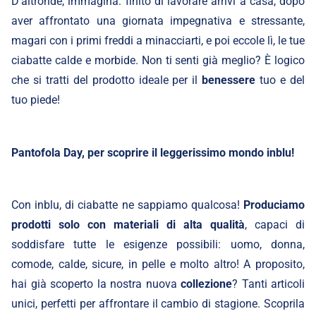
D’altronde, immagina: finito di lavorare arrivi a casa, dopo
aver affrontato una giornata impegnativa e stressante,
magari con i primi freddi a minacciarti, e poi eccole lì, le tue
ciabatte calde e morbide. Non ti senti già meglio? È logico
che si tratti del prodotto ideale per il
benessere
tuo e del
tuo piede!
Pantofola Day, per scoprire il leggerissimo mondo inblu!
Con inblu, di ciabatte ne sappiamo qualcosa!
Produciamo
prodotti solo con materiali di alta qualità
, capaci di
soddisfare tutte le esigenze possibili: uomo, donna,
comode, calde, sicure, in pelle e molto altro! A proposito,
hai già scoperto la nostra nuova
collezione
? Tanti articoli
unici, perfetti per affrontare il cambio di stagione. Scoprila