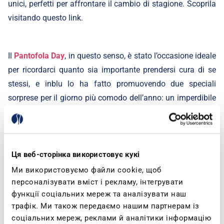
unici, perfetti per affrontare il cambio di stagione. Scoprila
visitando questo
link
.
Il
Pantofola Day
, in questo senso, è stato l’occasione ideale
per ricordarci quanto sia importante prendersi cura di se
stessi, e inblu lo ha fatto promuovendo due speciali
sorprese per il giorno più comodo dell’anno: un imperdibile
sconto del 20% su tutta la collezione di pantofole, presso
gli store aderenti l'iniziativa e qui sul nostro sito tramite
codice promozionale. E, in più, una Special Edition
acquistabile online, disponibile fino a esaurimento scorte e
Ця веб-сторінка використовує кукі
personalizzabile con due style tenerissimi: Pet Lover e
Ми використовуємо файли cookie, щоб
Mood.
персоналізувати вміст і рекламу, інтегрувати
функції соціальних мереж та аналізувати наш
трафік. Ми також передаємо нашим партнерам із
соціальних мереж, реклами й аналітики інформацію
Sul nostro sito un’invasione di comfort!