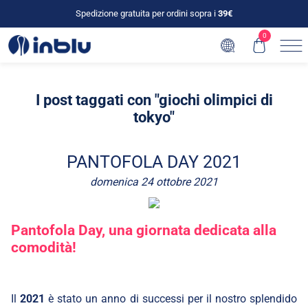
Spedizione gratuita per ordini sopra i
39€
0
I post taggati con "giochi olimpici di
tokyo"
PANTOFOLA DAY 2021
domenica 24 ottobre 2021
Pantofola Day,
una giornata dedicata alla
comodità
!
Il
2021
è stato un anno di successi per il nostro splendido