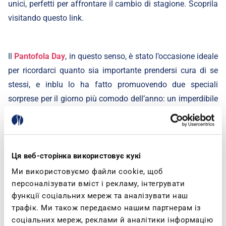
unici, perfetti per affrontare il cambio di stagione. Scoprila
visitando questo
link
.
Il
Pantofola Day
, in questo senso, è stato l’occasione ideale
per ricordarci quanto sia importante prendersi cura di se
stessi, e inblu lo ha fatto promuovendo due speciali
sorprese per il giorno più comodo dell’anno: un imperdibile
sconto del 20% su tutta la collezione di pantofole, presso
gli store aderenti l'iniziativa e qui sul nostro sito tramite
codice promozionale. E, in più, una Special Edition
acquistabile online, disponibile fino a esaurimento scorte e
Ця веб-сторінка використовує кукі
personalizzabile con due style tenerissimi: Pet Lover e
Ми використовуємо файли cookie, щоб
Mood.
персоналізувати вміст і рекламу, інтегрувати
функції соціальних мереж та аналізувати наш
трафік. Ми також передаємо нашим партнерам із
соціальних мереж, реклами й аналітики інформацію
Sul nostro sito un’invasione di comfort!