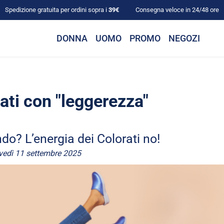
Spedizione gratuita per ordini sopra i
39€
Consegna veloce in 24/48 ore
DONNA
UOMO
PROMO
NEGOZI
gati con "leggerezza"
ndo? L’energia dei Colorati no!
vedì 11 settembre 2025