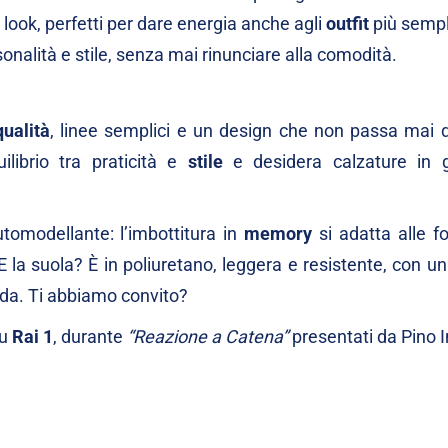
i look, perfetti per dare energia anche agli
outfit
più sempl
nalità e stile, senza mai rinunciare alla comodità.
qualità
, linee semplici e un design che non passa mai 
ilibrio tra praticità e
stile
e desidera calzature in 
tomodellante: l’imbottitura in
memory
si adatta alle f
la suola? È in poliuretano, leggera e resistente, con un
da. Ti abbiamo convito?
su
Rai 1
, durante
“Reazione a Catena”
presentati da Pino 