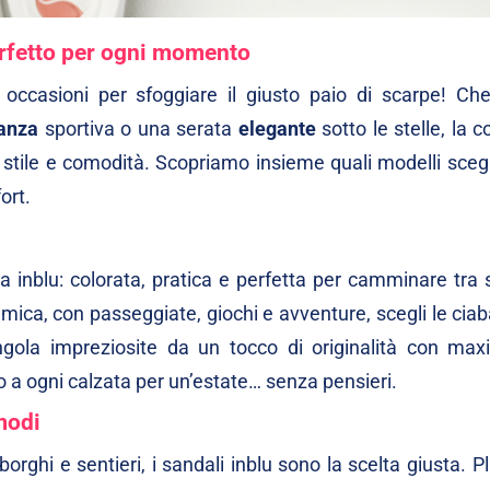
erfetto per ogni momento
occasioni per sfoggiare il giusto paio di scarpe! Che
anza
sportiva o una serata
elegante
sotto le stelle, la c
stile e comodità. Scopriamo insieme quali modelli scegl
ort.
ica inblu: colorata, pratica e perfetta per camminare tra
mica, con passeggiate, giochi e avventure, scegli le
ciab
ngola impreziosite da un tocco di originalità con
maxi
no a ogni calzata per un’estate… senza pensieri.
modi
 borghi e sentieri, i
sandali
inblu sono la scelta giusta. Pl