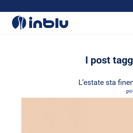
I post tag
L’estate sta fine
gio