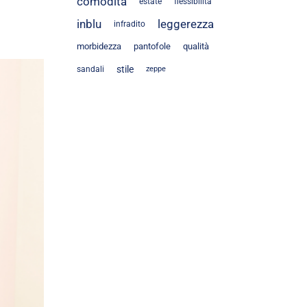
comodità
estate
flessibilità
inblu
leggerezza
infradito
morbidezza
pantofole
qualità
stile
sandali
zeppe