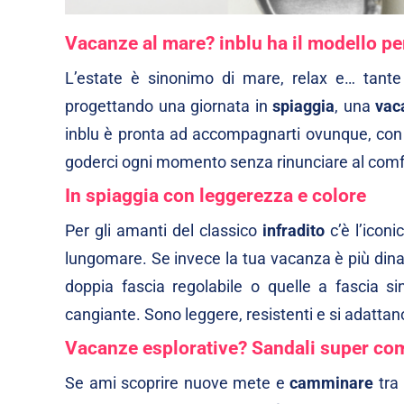
Vacanze al mare? inblu ha il modello p
L’estate è sinonimo di mare, relax e… tante 
progettando una giornata in
spiaggia
, una
vac
inblu è pronta ad accompagnarti ovunque, con 
goderci ogni momento senza rinunciare al comf
In spiaggia con leggerezza e colore
Per gli amanti del classico
infradito
c’è l’icon
lungomare. Se invece la tua vacanza è più dina
doppia fascia regolabile
o quelle a fascia si
cangiante
. Sono leggere, resistenti e si adatta
Vacanze esplorative? Sandali super co
Se ami scoprire nuove mete e
camminare
tra