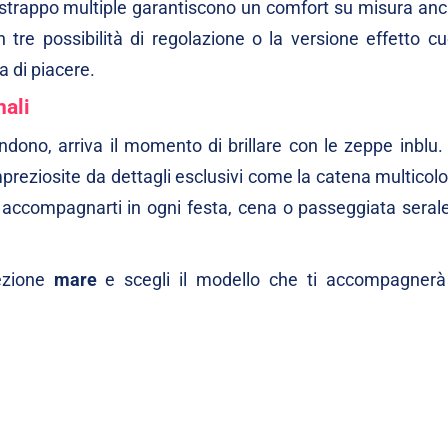
 a strappo multiple garantiscono un comfort su misura an
on
tre possibilità di regolazione
o la versione
effetto cu
a di piacere.
nali
endono, arriva il momento di brillare con le
zeppe
inblu
 impreziosite da dettagli esclusivi come la
catena multicolo
er accompagnarti in ogni festa, cena o passeggiata seral
lezione
mare
e scegli il modello che ti accompagnerà