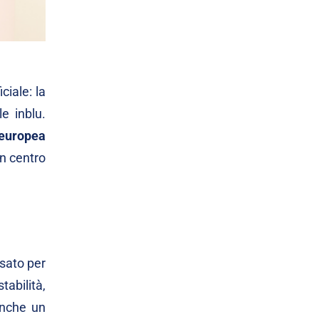
iciale: la
e inblu.
europea
n centro
nsato per
tabilità,
anche un