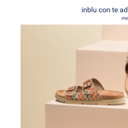
inblu con te a
mer